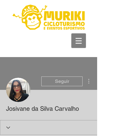
+55 93981 11 33
44
Más acciones
Seguir
Josivane da Silva Carvalho