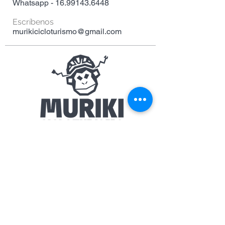
Whatsapp -
16.99143.6448
Escríbenos
murikicicloturismo@gmail.com
VISITA MURIKI EN REDES SOCIALES
Razón social - MEi
Paulo Henrique Mil Hombres
CNPJ - 32,867,955 / 0001-37