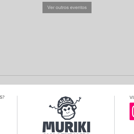
Ver outros eventos
S?
V