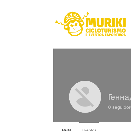
Генна
0
seguidor
Perfil
Eventos