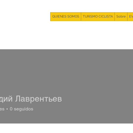
QUIENES SOMOS
TURISMO CICLISTA
Sobre
E
дий Лаврентьев
es
0
seguidos