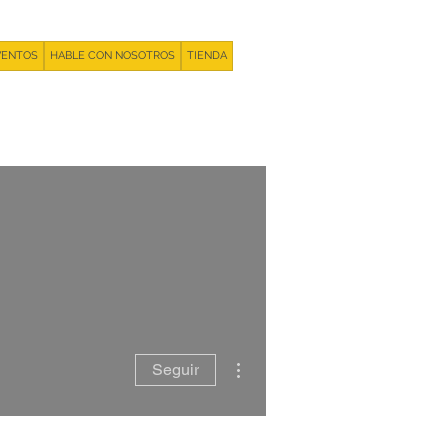
VENTOS
HABLE CON NOSOTROS
TIENDA
+55 93981 11 33 44
Más acciones
Seguir