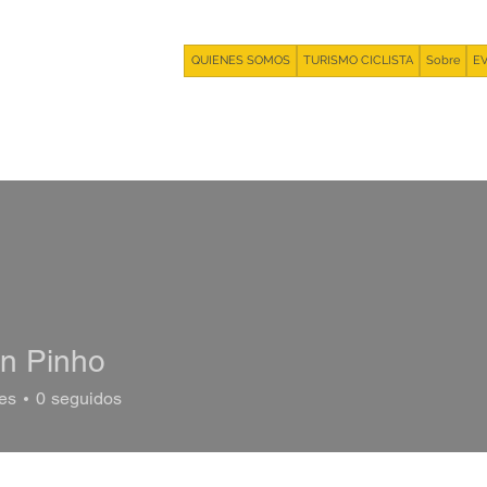
QUIENES SOMOS
TURISMO CICLISTA
Sobre
E
on Pinho
es
0
seguidos