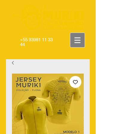
+55 93981 11 33
44