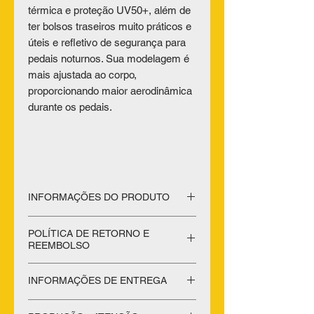
térmica e proteção UV50+, além de
ter bolsos traseiros muito práticos e
úteis e refletivo de segurança para
pedais noturnos. Sua modelagem é
mais ajustada ao corpo,
proporcionando maior aerodinâmica
durante os pedais.
INFORMAÇÕES DO PRODUTO
Características:
POLÍTICA DE RETORNO E
- Ziper Esportivo ,
REEMBOLSO
- Proteção UV50+
- Refletivos;
POLÍTICA DE TROCA (Que não se
INFORMAÇÕES DE ENTREGA
- Não é necessário passar;
aplica em promoções)
- Bolsos traseiros;
Obrigado por adquirir nossos
Todos os produtos serão enviados de
- Barra com elástico de silicone;
produtos.