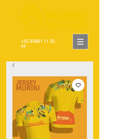
+55 93981 11 33
44