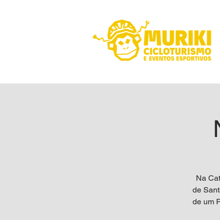
Na Catr
de Sant
de um P