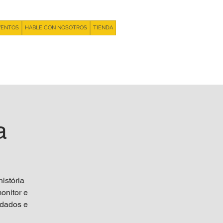
VENTOS
HABLE CON NOSOTROS
TIENDA
+55 93981 11 33 44
a
istória
onitor e
 dados e