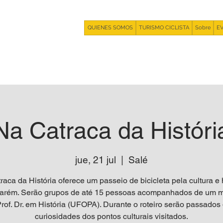
QUIENES SOMOS
TURISMO CICLISTA
Sobre
E
Na Catraca da Históri
jue, 21 jul
  |  
Salé
aca da História oferece um passeio de bicicleta pela cultura e h
arém. Serão grupos de até 15 pessoas acompanhados de um m
rof. Dr. em História (UFOPA). Durante o roteiro serão passados
curiosidades dos pontos culturais visitados.