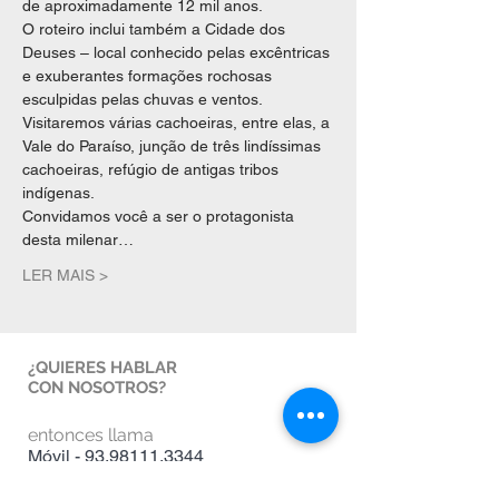
de aproximadamente 12 mil anos.
O roteiro inclui também a Cidade dos 
Deuses – local conhecido pelas excêntricas 
e exuberantes formações rochosas 
esculpidas pelas chuvas e ventos. 
Visitaremos várias cachoeiras, entre elas, a 
Vale do Paraíso, junção de três lindíssimas 
cachoeiras, refúgio de antigas tribos 
indígenas.
Convidamos você a ser o protagonista 
desta milenar…
LER MAIS >
¿QUIERES HABLAR
CON NOSOTROS?
entonces llama
Móvil -
93.98111.3344
Whatsapp -
16.99143.6448