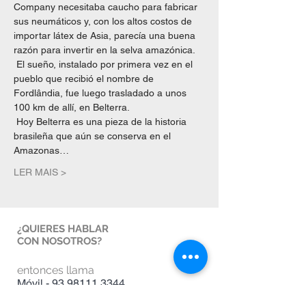
Company necesitaba caucho para fabricar 
sus neumáticos y, con los altos costos de 
importar látex de Asia, parecía una buena 
razón para invertir en la selva amazónica. 
 El sueño, instalado por primera vez en el 
pueblo que recibió el nombre de 
Fordlândia, fue luego trasladado a unos 
100 km de allí, en Belterra. 
 Hoy Belterra es una pieza de la historia 
brasileña que aún se conserva en el 
Amazonas…
LER MAIS >
¿QUIERES HABLAR
CON NOSOTROS?
entonces llama
Móvil -
93.98111.3344
Whatsapp -
16.99143.6448