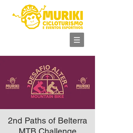
+55 93981 11 33
44
2nd Paths of Belterra
MTB Challenge